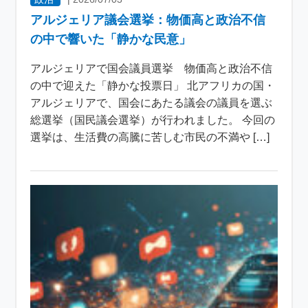
アルジェリア議会選挙：物価高と政治不信
の中で響いた「静かな民意」
アルジェリアで国会議員選挙 物価高と政治不信
の中で迎えた「静かな投票日」 北アフリカの国・
アルジェリアで、国会にあたる議会の議員を選ぶ
総選挙（国民議会選挙）が行われました。 今回の
選挙は、生活費の高騰に苦しむ市民の不満や […]