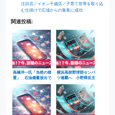
注目店／イオン千歳店／子育て世帯を取り込
む仕掛けで広域からの集客に成功
関連投稿:
高橋洋一氏「当然の措
横浜高校野球部センバ
置」 石油備蓄放出で
ツ連覇へ 小野舜友主
外国船籍タンカー許
将の重圧と阪神園芸の
可 白島・鹿児島基地
雨中対応
も動き出す