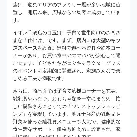
店は、道央エリアのファミリー層が多い地域に位
置し、開店以来、広域からの集客に成功していま
す。
イオン千歳店の目玉は、子育て世帯向けのさまざ
まな「仕掛け」です。まず、店内には
大型のキッ
ズスペース
を設置。無料で遊べる遊具や絵本コー
ナーがあり、お買い物中のママパパが安心して過
ごせます。子どもたちが喜ぶキャラクターグッズ
のイベントも定期的に開催され、家族みんなで楽
しめる工夫が満載です。
さらに、商品面では
子育て応援コーナー
を充実。
離乳食やおむつ、おもちゃ類を一堂にまとめ、忙
しい親御さんにとっての「ワンストップショッピ
ング」を実現しています。地元千歳産の乳製品や
野菜を使った離乳食メニューも人気で、健康的な
食生活をサポート。価格も抑えめに設定され、家
計に優しいのが嬉しいポイントです。