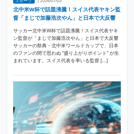
スポーツ
|
2026/07/03
北中米W杯で話題沸騰！スイス代表ヤキン監
督「まじで加藤浩次やん」と日本で大反響
サッカー北中米W杯で話題沸騰！スイス代表ヤキ
ン監督が「まじで加藤浩次やん」と日本で大反響
サッカーの祭典・北中米ワールドカップで、日本
のファンの間で思わぬ “盛り上がりポイント” が生
まれています。スイス代表を率いる監督 […]