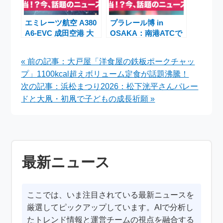
エミレーツ航空 A380
プラレール博 in
A6-EVC 成田空港 大
OSAKA：南港ATCで
幅遅延でビジネスクラ
200車両巨大ジオラマ
ス乗客の乗り継ぎ失敗
と新幹線ワールド
« 前の記事：大戸屋「洋食屋の鉄板ポークチャッ
プ」1100kcal超えボリューム定食が話題沸騰！
次の記事：浜松まつり2026：松下洸平さんパレー
ドと大凧・初凧で子どもの成長祈願 »
最新ニュース
ここでは、いま注目されている最新ニュースを
厳選してピックアップしています。AIで分析し
たトレンド情報と運営チームの視点を融合する