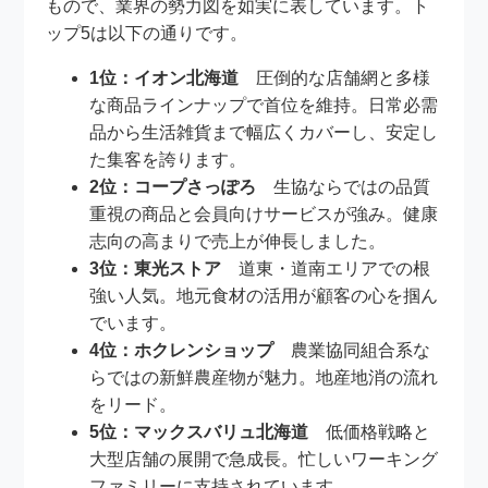
もので、業界の勢力図を如実に表しています。ト
ップ5は以下の通りです。
1位：イオン北海道
圧倒的な店舗網と多様
な商品ラインナップで首位を維持。日常必需
品から生活雑貨まで幅広くカバーし、安定し
た集客を誇ります。
2位：コープさっぽろ
生協ならではの品質
重視の商品と会員向けサービスが強み。健康
志向の高まりで売上が伸長しました。
3位：東光ストア
道東・道南エリアでの根
強い人気。地元食材の活用が顧客の心を掴ん
でいます。
4位：ホクレンショップ
農業協同組合系な
らではの新鮮農産物が魅力。地産地消の流れ
をリード。
5位：マックスバリュ北海道
低価格戦略と
大型店舗の展開で急成長。忙しいワーキング
ファミリーに支持されています。