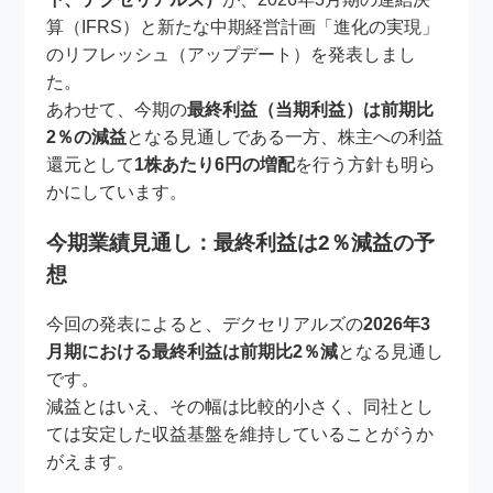
算（IFRS）と新たな中期経営計画「進化の実現」
のリフレッシュ（アップデート）を発表しまし
た。
あわせて、今期の
最終利益（当期利益）は前期比
2％の減益
となる見通しである一方、株主への利益
還元として
1株あたり6円の増配
を行う方針も明ら
かにしています。
今期業績見通し：最終利益は2％減益の予
想
今回の発表によると、デクセリアルズの
2026年3
月期における最終利益は前期比2％減
となる見通し
です。
減益とはいえ、その幅は比較的小さく、同社とし
ては安定した収益基盤を維持していることがうか
がえます。