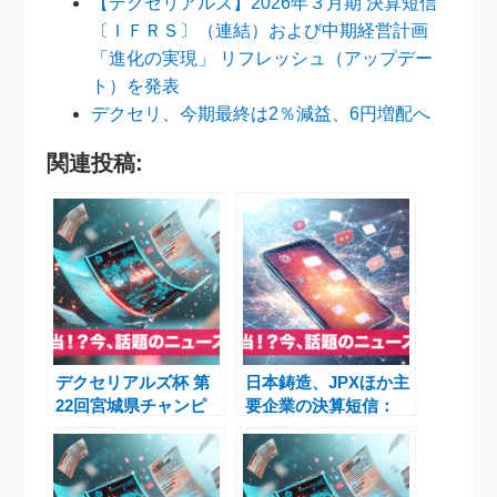
【デクセリアルズ】2026年３月期 決算短信
〔ＩＦＲＳ〕（連結）および中期経営計画
「進化の実現」 リフレッシュ（アップデー
ト）を発表
デクセリ、今期最終は2％減益、6円増配へ
関連投稿:
デクセリアルズ杯 第
日本鋳造、JPXほか主
22回宮城県チャンピ
要企業の決算短信：
オンズカップU-12大
KOA・日本M＆A・コ
会 開催
ーテクHDにも注目
【2026年3月期第2四