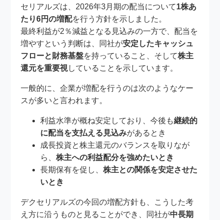
セリアルズは、2026年3月期の配当について
1株あ
たり6円の増配
を行う方針を示しました。
最終利益が2％減益となる見込みの一方で、配当を
増やすという判断は、同社が
安定したキャッシュ
フローと財務基盤
を持っていること、そして
株主
還元を重要視
していることを示しています。
一般的に、企業が増配を行うのは次のようなケー
スが多いと言われます。
利益水準が概ね安定しており、今後も
継続的
に配当を支払える見込み
があるとき
成長投資と株主還元のバランスを取りなが
ら、
株主への利益配分を強めたいとき
長期保有を促し、
株主との関係を安定させた
いとき
デクセリアルズの今回の増配方針も、こうした考
え方に沿うものと見ることができ、同社が
中長期