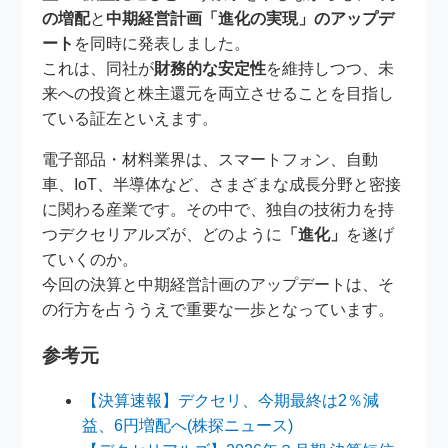
の増配
と
中期経営計画「進化の実現」のアップデ
ート
を同時に発表しました。
これは、同社が
財務的な安定性
を維持しつつ、未
来への投資と株主還元を両立させることを目指し
ている証左といえます。
電子部品・材料業界は、スマートフォン、自動
車、IoT、半導体など、さまざまな成長分野と密接
に関わる産業です。その中で、独自の技術力を持
つデクセリアルズが、どのように
「進化」
を遂げ
ていくのか。
今回の決算と中期経営計画のアップデートは、そ
の行方を占ううえで重要な一歩となっています。
参考元
【決算速報】デクセリ、今期最終は2％減
益、6円増配へ(株探ニュース)