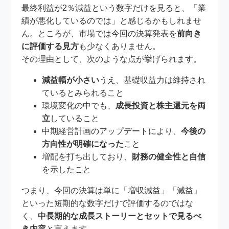
最終利益が2％減益という数字だけを見ると、「業
績が悪化しているのでは」と感じるかもしれませ
ん。ところが、市場では今回の決算発表を
前向き
に評価する見方
も少なくありません。
その理由として、次のような点が挙げられます。
減益幅が小さい
うえ、基礎収益力は維持され
ているとみられること
環境変化の中でも、
成長投資と株主還元を両
立
していること
中期経営計画のアップデートにより、
今後の
方向性が明確になった
こと
増配を打ち出しており、
財務の健全性と自信
を示したこと
つまり、今回の決算は単に「増収減益」「減益」
といった短期的な数字だけで評価するのではな
く、
中長期的な成長ストーリーとセットで見るべ
き内容
と言えます。