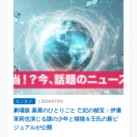
エンタメ
|
2026/07/03
劇場版 薬屋のひとりごと 亡妃の秘宝：伊瀬
茉莉也演じる謎の少年と猫猫＆壬氏の新ビ
ジュアルが公開