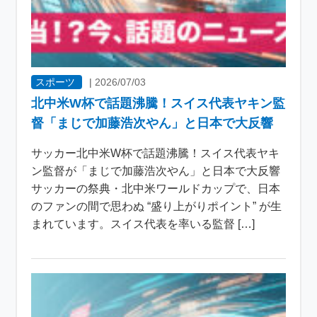
スポーツ
|
2026/07/03
北中米W杯で話題沸騰！スイス代表ヤキン監
督「まじで加藤浩次やん」と日本で大反響
サッカー北中米W杯で話題沸騰！スイス代表ヤキ
ン監督が「まじで加藤浩次やん」と日本で大反響
サッカーの祭典・北中米ワールドカップで、日本
のファンの間で思わぬ “盛り上がりポイント” が生
まれています。スイス代表を率いる監督 […]