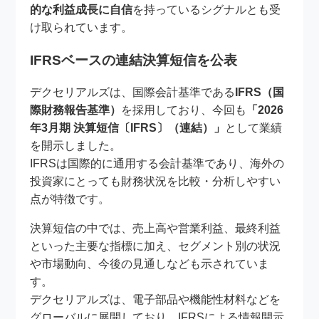
的な利益成長に自信
を持っているシグナルとも受
け取られています。
IFRSベースの連結決算短信を公表
デクセリアルズは、国際会計基準である
IFRS（国
際財務報告基準）
を採用しており、今回も
「2026
年3月期 決算短信〔IFRS〕（連結）」
として業績
を開示しました。
IFRSは国際的に通用する会計基準であり、海外の
投資家にとっても財務状況を比較・分析しやすい
点が特徴です。
決算短信の中では、売上高や営業利益、最終利益
といった主要な指標に加え、セグメント別の状況
や市場動向、今後の見通しなども示されていま
す。
デクセリアルズは、電子部品や機能性材料などを
グローバルに展開しており、IFRSによる情報開示