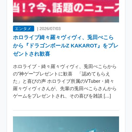
エンタメ
|
2026/07/03
ホロライブ綺々羅々ヴィヴィ、兎田ぺこら
から『ドラゴンボールZ KAKAROT』をプレ
ゼントされ歓喜
ホロライブ・綺々羅々ヴィヴィ、兎田ぺこらから
の“神ゲー”プレゼントに歓喜 「認めてもらえ
た」と喜びの声 ホロライブ所属のVTuber・綺々
羅々ヴィヴィさんが、先輩の兎田ぺこらさんから
ゲームをプレゼントされ、その喜びを雑談 […]