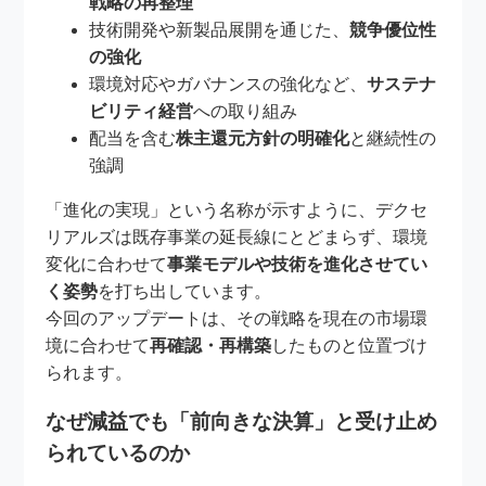
戦略の再整理
技術開発や新製品展開を通じた、
競争優位性
の強化
環境対応やガバナンスの強化など、
サステナ
ビリティ経営
への取り組み
配当を含む
株主還元方針の明確化
と継続性の
強調
「進化の実現」という名称が示すように、デクセ
リアルズは既存事業の延長線にとどまらず、環境
変化に合わせて
事業モデルや技術を進化させてい
く姿勢
を打ち出しています。
今回のアップデートは、その戦略を現在の市場環
境に合わせて
再確認・再構築
したものと位置づけ
られます。
なぜ減益でも「前向きな決算」と受け止め
られているのか