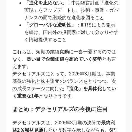
「進化を止めない」
：中期経営計画「進化の
実現」をアップデートし、技術・事業・ガバ
ナンスの面で継続的な進化を図ること
「グローバルな透明性」
：IFRSによる開示
を続け、国内外の投資家に対して分かりやす
く情報提供すること
これらは、短期の業績変動に一喜一憂するのでは
なく、
長い目で企業価値を高めていく姿勢
とも言
えます。
デクセリアルズにとって、2026年3月期は、事業
基盤の強化と株主還元のバランスをとりつつ、次
の成長ステージに向けた
「進化」を具体化してい
く重要な1年
となりそうです。
まとめ：デクセリアルズの今後に注目
デクセリアルズは、2026年3月期の決算で
最終利
益2％減益見通し
という数字を示しながらも、
6円