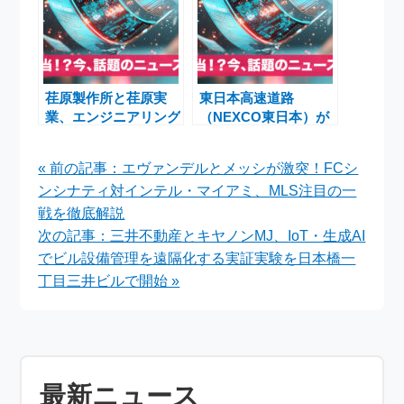
半期 適時開示ニュー
ス】
荏原製作所と荏原実
東日本高速道路
業、エンジニアリング
（NEXCO東日本）が
事業好調を背景に利益
圏央道渋滞4割減宣
予想上方修正～公共イ
言 中期計画と新アプ
« 前の記事：エヴァンデルとメッシが激突！FCシ
ンフラ需要に支えられ
リも
ンシナティ対インテル・マイアミ、MLS注目の一
た成長～
戦を徹底解説
次の記事：三井不動産とキヤノンMJ、IoT・生成AI
でビル設備管理を遠隔化する実証実験を日本橋一
丁目三井ビルで開始 »
最新ニュース