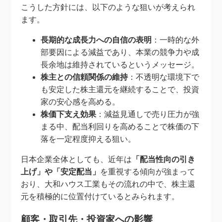
こうした方針には、以下のような狙いが考えられ
ます。
長期的な成長力への自信の表明
：一時的な外
部要因による減益であり、本業の競争力や成
長余地は維持されているというメッセージ。
株主との信頼関係の維持
：不透明な環境下で
も安定した株主還元を継続することで、投資
家の安心感を高める。
株価下支え効果
：減益見通しで売り圧力が強
まる中、配当利回りを高めることで株価の下
落を一定程度抑える狙い。
日本企業全体としても、近年は
「配当性向の引き
上げ」や「安定配当」
を重視する傾向が強まって
おり、大和ハウス工業もその流れの中で、株主還
元を積極的に位置付けているとみられます。
顧客・取引先・投資家への影響