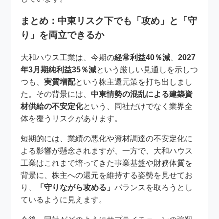
まとめ：中東リスク下でも「攻め」と「守
り」を両立できるか
大和ハウス工業は、今期の
経常利益40％減
、
2027
年3月期純利益35％減
という厳しい見通しを示しつ
つも、
実質増配
という株主還元策を打ち出しまし
た。その背景には、
中東情勢の混乱による建築資
材供給の不安定化
という、同社だけでなく業界全
体を覆うリスクがあります。
短期的には、業績の悪化や資材調達の不安定化に
よる影響が懸念されますが、一方で、大和ハウス
工業はこれまで培ってきた事業基盤や財務体質を
背景に、株主への還元を維持する姿勢を見せてお
り、
「守りながら攻める」
バランスを取ろうとし
ているように見えます。