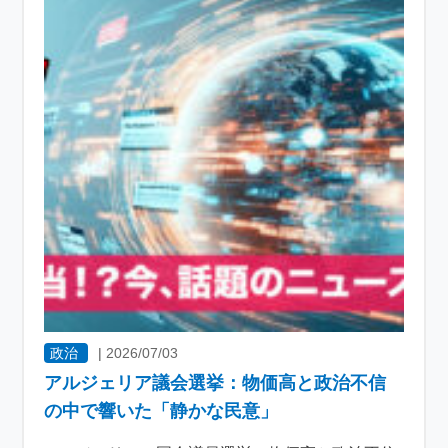
政治
|
2026/07/03
アルジェリア議会選挙：物価高と政治不信
の中で響いた「静かな民意」