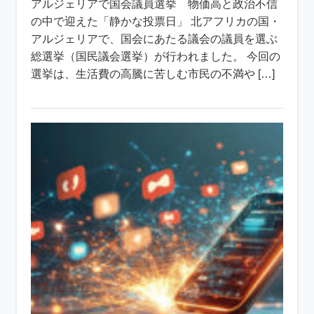
アルジェリアで国会議員選挙 物価高と政治不信
の中で迎えた「静かな投票日」 北アフリカの国・
アルジェリアで、国会にあたる議会の議員を選ぶ
総選挙（国民議会選挙）が行われました。 今回の
選挙は、生活費の高騰に苦しむ市民の不満や […]