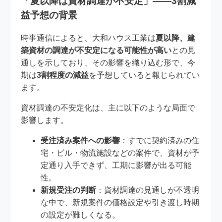
「夏以降は資材調達が不安定」――3割減
益予想の背景
時事通信によると、大和ハウス工業は
夏以降、建
築資材の調達が不安定になる可能性が高い
との見
通しを示しており、その影響を織り込む形で、今
期は
3割程度の減益
を予想していると報じられてい
ます。
資材調達の不安定化は、主に以下のような局面で
影響します。
受注済み案件への影響
：すでに契約済みの住
宅・ビル・物流施設などの案件で、資材が予
定通り入手できず、工期に影響が出る可能
性。
新規受注の判断
：資材調達の見通しが不透明
な中で、新規案件の価格設定や引き渡し時期
の設定が難しくなる。