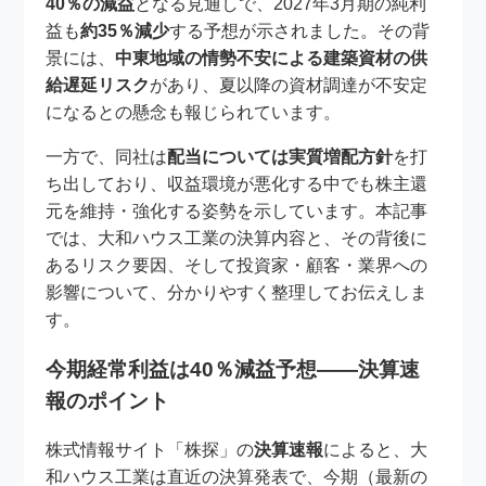
40％の減益
となる見通しで、2027年3月期の純利
益も
約35％減少
する予想が示されました。その背
景には、
中東地域の情勢不安による建築資材の供
給遅延リスク
があり、夏以降の資材調達が不安定
になるとの懸念も報じられています。
一方で、同社は
配当については実質増配方針
を打
ち出しており、収益環境が悪化する中でも株主還
元を維持・強化する姿勢を示しています。本記事
では、大和ハウス工業の決算内容と、その背後に
あるリスク要因、そして投資家・顧客・業界への
影響について、分かりやすく整理してお伝えしま
す。
今期経常利益は40％減益予想――決算速
報のポイント
株式情報サイト「株探」の
決算速報
によると、大
和ハウス工業は直近の決算発表で、今期（最新の