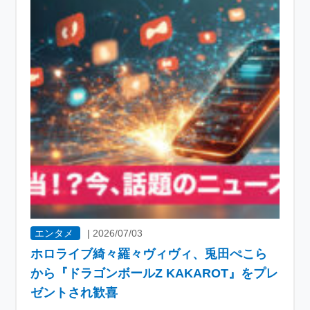
エンタメ
|
2026/07/03
ホロライブ綺々羅々ヴィヴィ、兎田ぺこら
から『ドラゴンボールZ KAKAROT』をプレ
ゼントされ歓喜