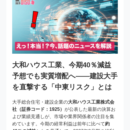
大和ハウス工業、今期40％減益
予想でも実質増配へ――建設大手
を直撃する「中東リスク」とは
大手総合住宅・建設企業の
大和ハウス工業株式会
社（証券コード：1925）
が公表した最新の決算お
よび業績見通しが、市場や業界関係者の注目を集
めています。今期の経常利益は前年に比べて
約