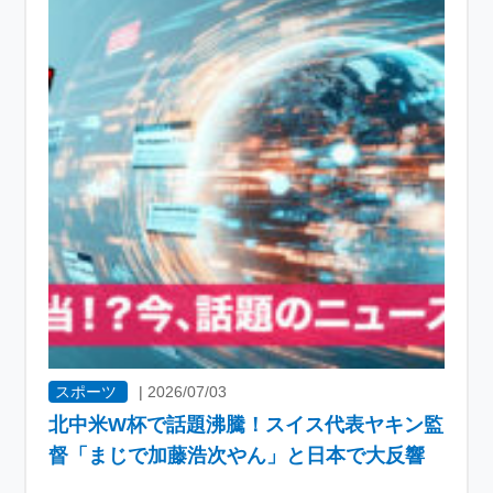
スポーツ
|
2026/07/03
北中米W杯で話題沸騰！スイス代表ヤキン監
督「まじで加藤浩次やん」と日本で大反響