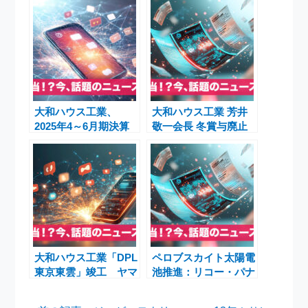
大和ハウス工業、
大和ハウス工業 芳井
2025年4～6月期決算
敬一会長 冬賞与廃止
は6％減益も配当5円
で年収安定へ
増額修正
大和ハウス工業「DPL
ペロブスカイト太陽電
東京東雲」竣工 ヤマ
池推進：リコー・パナ
ト運輸最大級物流拠点
ソニックら246億円補
が江東区に
助と社会実装の最前線