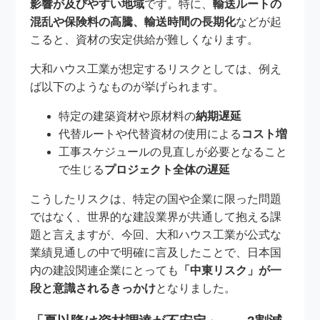
影響が及びやすい地域
です。特に、
輸送ルートの
混乱や保険料の高騰、輸送時間の長期化
などが起
こると、資材の安定供給が難しくなります。
大和ハウス工業が想定するリスクとしては、例え
ば以下のようなものが挙げられます。
特定の建築資材や原材料の
納期遅延
代替ルートや代替資材の使用による
コスト増
工事スケジュールの見直しが必要となること
で生じる
プロジェクト全体の遅延
こうしたリスクは、特定の国や企業に限った問題
ではなく、世界的な建設業界が共通して抱える課
題と言えますが、今回、大和ハウス工業が公式な
業績見通しの中で明確に言及したことで、日本国
内の建設関連企業にとっても
「中東リスク」が一
段と意識されるきっかけ
となりました。