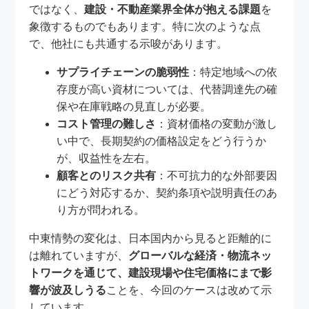
ではなく、
建設・不動産業界全体が抱える課題
を
象徴するものでもあります。特に次のような点
で、他社にも共通する示唆があります。
サプライチェーンの脆弱性
：特定地域への依
存度が高い資材については、代替調達先の確
保や在庫戦略の見直しが必要。
コスト管理の難しさ
：資材価格の変動が激し
い中で、長期契約の価格設定をどう行うか
が、収益性を左右。
顧客とのリスク共有
：不可抗力的な外部要因
にどう対応するか、契約条項や説明責任のあ
り方が問われる。
中東情勢の変化は、日本国内から見ると距離的に
は離れていますが、
グローバルな経済・物流ネッ
トワークを通じて、建設現場や住宅価格にまで影
響が波及しうる
ことを、今回のケースは改めて示
しています。