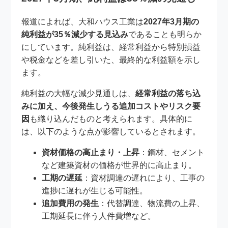
報道によれば、大和ハウス工業は
2027年3月期の
純利益が35％減少する見込み
であることも明らか
にしています。純利益は、経常利益から特別損益
や税金などを差し引いた、最終的な利益額を示し
ます。
純利益の大幅な減少見通しは、
経常利益の落ち込
みに加え、今後発生しうる追加コストやリスク要
因
も織り込んだものと考えられます。具体的に
は、以下のような点が影響しているとされます。
資材価格の高止まり・上昇
：鋼材、セメント
など建築資材の価格が世界的に高止まり。
工期の遅延
：資材調達の遅れにより、工事の
進捗に遅れが生じる可能性。
追加費用の発生
：代替調達、物流費の上昇、
工期延長に伴う人件費増など。