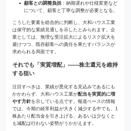
顧客との調整負担
：納期遅れや仕様変更など
について、顧客と丁寧な調整が必要となる。
こうした要素を総合的に判断し、大和ハウス工業
は保守的な業績見通しを示したとみられます。企
業としては、無理な受注拡大によるリスク拡大を
避けつつ、既存顧客への責任を果たすバランスが
求められる局面です。
それでも「実質増配」――株主還元を維持
する狙い
注目すべきは、業績が悪化する見込みであるにも
かかわらず、大和ハウス工業が
配当を実質的に増
やす方針
を示している点です。報道ベースの情報
では、今期の経常利益が大きく減少する中でも、1
株あたり配当金を引き上げる、あるいは少なくと
も減配は行わない姿勢がうかがえます。