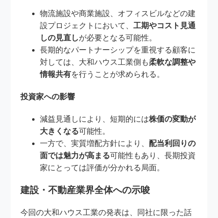
物流施設や商業施設、オフィスビルなどの建
設プロジェクトにおいて、
工期やコスト見通
しの見直し
が必要となる可能性。
長期的なパートナーシップを重視する顧客に
対しては、大和ハウス工業側も
柔軟な調整や
情報共有
を行うことが求められる。
投資家への影響
減益見通しにより、短期的には
株価の変動が
大きくなる
可能性。
一方で、実質増配方針により、
配当利回りの
面では魅力が高まる
可能性もあり、長期投資
家にとっては評価が分かれる局面。
建設・不動産業界全体への示唆
今回の大和ハウス工業の発表は、同社に限った話