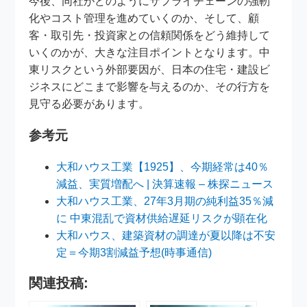
今後、同社がどのようにサプライチェーンの強靭
化やコスト管理を進めていくのか、そして、顧
客・取引先・投資家との信頼関係をどう維持して
いくのかが、大きな注目ポイントとなります。中
東リスクという外部要因が、日本の住宅・建設ビ
ジネスにどこまで影響を与えるのか、その行方を
見守る必要があります。
参考元
大和ハウス工業【1925】、今期経常は40％
減益、実質増配へ | 決算速報 – 株探ニュース
大和ハウス工業、27年3月期の純利益35％減
に 中東混乱で資材供給遅延リスクが顕在化
大和ハウス、建築資材の調達が夏以降は不安
定＝今期3割減益予想(時事通信)
関連投稿: