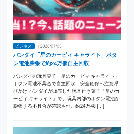
ビジネス
|
2026/07/03
バンダイ「星のカービィ キャライト」ボタ
ン電池膨張で約24万個自主回収
バンダイの玩具菓子「星のカービィ キャライト」
ボタン電池不具合で自主回収 安全確保へ注意呼
びかけ バンダイが販売した玩具付き菓子「星のカ
ービィ キャライト」で、玩具内部のボタン電池が
膨張する不具合が確認され、約24万48 […]