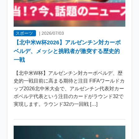
スポーツ
|
2026/07/03
【北中米W杯2026】アルゼンチン対カーボ
ベルデ、メッシと挑戦者が激突する歴史的
一戦
【北中米W杯】アルゼンチン対カーボベルデ、歴
史的一戦目前に高まる期待と注目 FIFAワールドカ
ップ2026北中米大会で、アルゼンチン代表対カー
ボベルデ代表という注目のカードがラウンド32で
実現します。ラウンド32の一回戦 […]