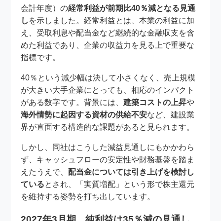
会計年度）の
経常利益が前期比40％減となる見通
し
を示しました。経常利益とは、本業の利益に加
え、受取利息や配当金など継続的な金融収支を含
めた利益であり、企業の収益力を見る上で重要な
指標です。
40％という減少幅は決して小さくなく、売上規模
が大きい大手企業にとっても、相応のインパクト
がある数字です。背景には、
建築コストの上昇
や
海外情勢に起因する資材の供給不安
など、建設業
界が直面する構造的な課題があると見られます。
しかし、同社はこうした減益見通しにもかかわら
ず、キャッシュフローの安定性や財務基盤を踏ま
えたうえで、
配当金については引き上げを検討し
ている
とされ、「実質増配」という形で株主還元
を維持する姿勢を打ち出しています。
2027年3月期、純利益は35％減の見通し