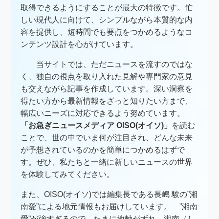
取得できるようにすることが最大の特徴です。忙
しい現代人に向けて、シンプルながら本質的な内
容を提供し、短時間でも要点をつかめるようなコ
ンテンツ設計を心がけています。
当サイトでは、ただニュースを流すのではな
く、独自の視点を取り入れた見解や専門家の意見
も交えながら記事を作成しています。深い洞察を
得たい方から最新情報をざっと知りたい方まで、
幅広いニーズに対応できるよう努めています。
「お急ぎニュースメディア OISO(オイソ)」
を読む
ことで、世の中でいま何が注目され、どんな未来
が予想されているのかを簡単につかめるはずで
す。ぜひ、私たちと一緒に新しいニュースの世界
を体験してみてください。
また、OISO(オイソ)では編集長である長嶋 駿の”湘
南愛”による地元情報もお届けしています。 ”湘南
愛”が強すぎるので、たまに地軸がずれ、湘南（し