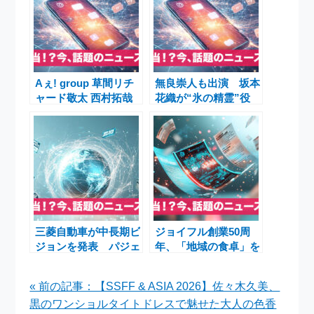
Aぇ! group 草間リチ
無良崇人も出演 坂本
ャード敬太 西村拓哉
花織が“氷の精霊”役
グランピング満喫 マ
を務める『刀剣乱舞 –
ユリカ 室龍太 ゴール
ICE BLADE -』出演者
デンホリデぇ！
発表
三菱自動車が中長期ビ
ジョイフル創業50周
ジョンを発表 パジェ
年、「地域の食卓」を
ロ復活とパジェロミニ
掲げ初のパーパス策
新型への注目高まる
定 記念の創業祭も5
« 前の記事：【SSFF & ASIA 2026】佐々木久美、
月20日開始
黒のワンショルタイトドレスで魅せた大人の色香