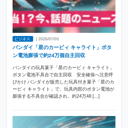
ビジネス
|
2026/07/03
バンダイ「星のカービィ キャライト」ボタ
ン電池膨張で約24万個自主回収
バンダイの玩具菓子「星のカービィ キャライト」
ボタン電池不具合で自主回収 安全確保へ注意呼
びかけ バンダイが販売した玩具付き菓子「星のカ
ービィ キャライト」で、玩具内部のボタン電池が
膨張する不具合が確認され、約24万48 […]