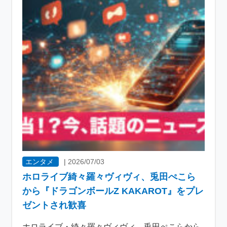
エンタメ
|
2026/07/03
ホロライブ綺々羅々ヴィヴィ、兎田ぺこら
から『ドラゴンボールZ KAKAROT』をプレ
ゼントされ歓喜
ホロライブ・綺々羅々ヴィヴィ、兎田ぺこらから