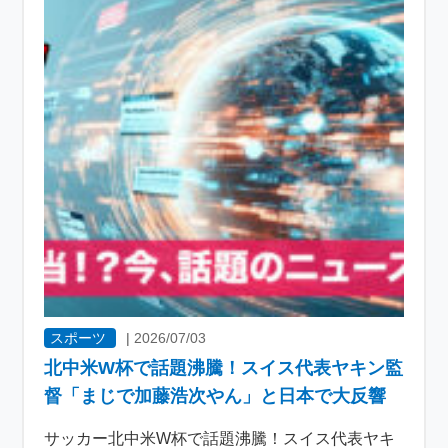
スポーツ
|
2026/07/03
北中米W杯で話題沸騰！スイス代表ヤキン監
督「まじで加藤浩次やん」と日本で大反響
サッカー北中米W杯で話題沸騰！スイス代表ヤキ