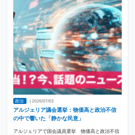
政治
|
2026/07/03
アルジェリア議会選挙：物価高と政治不信
の中で響いた「静かな民意」
アルジェリアで国会議員選挙 物価高と政治不信