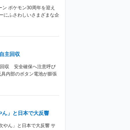
ン ポケモン30周年を迎え
ーにふさわしいさまざまな企
個自主回収
主回収 安全確保へ注意呼び
玩具内部のボタン電池が膨張
やん」と日本で大反響
次やん」と日本で大反響 サ