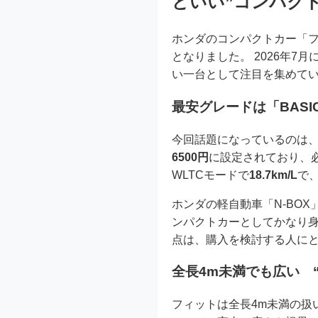
どいい”コンパク
ホンダのコンパクトカー「
となりました。 2026年
い一台として注目を集めて
最安グレードは「BASI
今回話題になっているのは
6500円
に設定されており、
WLTCモードで
18.7km/L
で
ホンダの軽自動車「N-BOX
ンパクトカーとしてかなり身
点は、購入を検討する人に
全長4m未満でも広い 
フィットは全長4m未満の扱