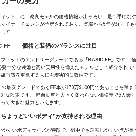
トカーの実力
フィット」に、改良モデルの価格情報が出そろい、最も手頃な
7月にマイナーチェンジが予定されており、登場から5年が経って
います。
C FF」 価格と装備のバランスに注目
、フィットのエントリーグレードである
「BASIC FF」
です。 
必要十分な装備と高い実用性を備えたモデルとして紹介されてい
、維持費を重視する人にも現実的な数値です。
」の最安グレードであるFF車が173万9100円であることを踏
近な設定です。 軽自動車と大きく変わらない価格帯で5人乗
とって大きな魅力といえます。
“ちょうどいいボディ”が支持される理由
いやすいボディサイズが特徴で、街中でも運転しやすい点が長