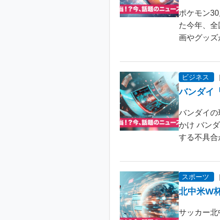
ポケモン3
た今年、全
画やグッズ
ビジネス
バンダイ
バンダイの
かけ バン
する不具合が
スポーツ
北中米W
サッカー北