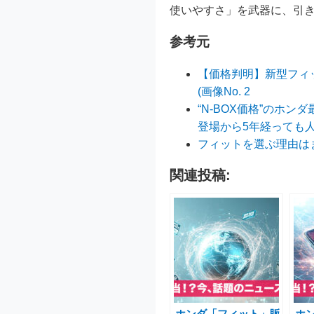
使いやすさ」を武器に、引
参考元
【価格判明】新型フィッ
(画像No. 2
“N-BOX価格”のホ
登場から5年経っても
フィットを選ぶ理由はま
関連投稿:
ホンダ「フィット」販
ホ