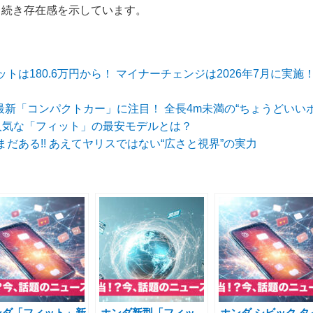
き続き存在感を示しています。
トは180.6万円から！ マイナーチェンジは2026年7月に実施
ンダ最新「コンパクトカー」に注目！ 全長4m未満の“ちょうどい
人気な「フィット」の最安モデルとは？
だある!! あえてヤリスではない“広さと視界”の実力
ンダ「フィット」新
ホンダ新型「フィッ
ホンダ シビック タ