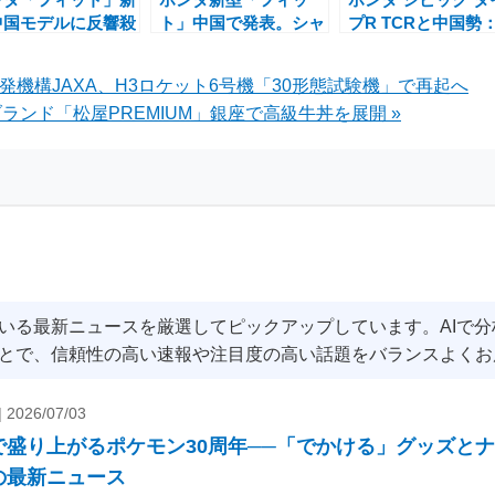
中国モデルに反響殺
ト」中国で発表。シャ
プR TCRと中国勢
約156万円の若者
ープな新顔と大幅値下
Lynk & Coや
けデザインと四半世
げで市場に異変。限定
LingShengが映す
発機構JAXA、H3ロケット6号機「30形態試験機」で再起へ
の歩み
3000台の賭けに出た
時代の競争軸
ンド「松屋PREMIUM」銀座で高級牛丼を展開 »
理由
いる最新ニュースを厳選してピックアップしています。AIで
とで、信頼性の高い速報や注目度の高い話題をバランスよくお
|
2026/07/03
で盛り上がるポケモン30周年──「でかける」グッズと
の最新ニュース