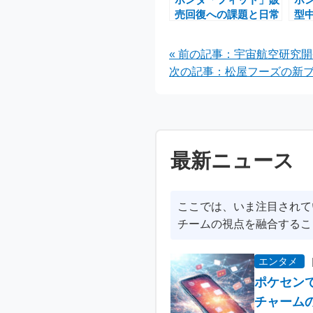
売回復への課題と日常
型
に寄り添う魅力を探る
到！
向
« 前の記事：宇宙航空研究開
紀
次の記事：松屋フーズの新ブラ
最新ニュース
ここでは、いま注目されて
チームの視点を融合するこ
エンタメ
ポケセン
チャーム