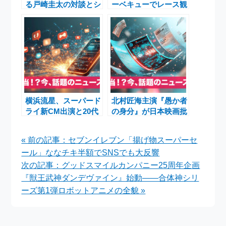
る戸崎圭太の対談とシ
ーベキューでレース観
ーソーゲームの好調
戦と美味しいバーベキ
―2025年ジャパンダ
ューを楽しむキャンペ
ートクラシック直前レ
ーン
ポート
横浜流星、スーパード
北村匠海主演『愚か者
ライ新CM出演と20代
の身分』が日本映画批
最後の抱負を語る―ア
評家大賞で4冠 横浜
サヒビールと共に歩む
流星・吉沢亮ら『国
« 前の記事：セブンイレブン「揚げ物スーパーセ
新たな一歩
宝』勢と示した若き俳
ール」ななチキ半額でSNSでも大反響
優たちの現在地
次の記事：グッドスマイルカンパニー25周年企画
『獣王武神ダンデヴァイン』始動――合体神シリ
ーズ第1弾ロボットアニメの全貌 »