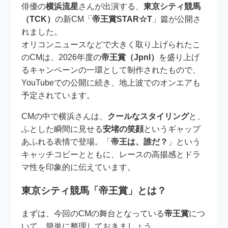
俳優の
横浜流星
さんが出演する、
東京シティ競馬
（TCK）
の新CM「
帝王賞STAR☆T
」篇が公開さ
れました。
オリコンニュースなどで大きく取り上げられたこ
のCMは、2026年度の
帝王賞（JpnI）
を盛り上げ
るキャンペーンの一環として制作されたもので、
YouTubeでの公開に続き、地上波でのオンエアも
予定されています。
CMの中で横浜さんは、
クールなスタイリング
と、
ふとした瞬間に見せる
安堵の笑顔
というギャップ
あふれる表情で登場。「
帝王は、誰だ？
」という
キャッチコピーとともに、レースの高揚感とドラ
マ性を印象的に伝えています。
東京シティ競馬「帝王賞」とは？
まずは、今回のCMの舞台となっている
帝王賞
につ
いて、簡単に整理しておきましょう。