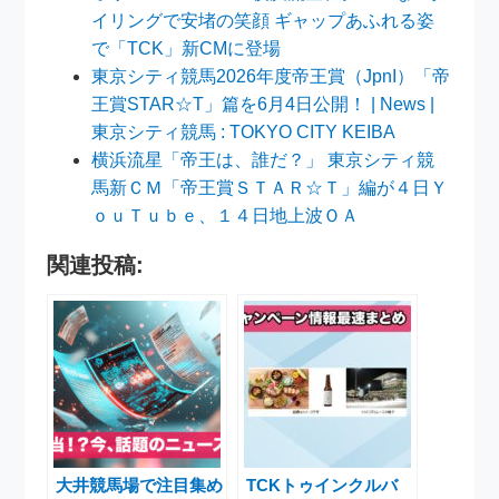
イリングで安堵の笑顔 ギャップあふれる姿
で「TCK」新CMに登場
東京シティ競馬2026年度帝王賞（JpnI）「帝
王賞STAR☆T」篇を6月4日公開！ | News |
東京シティ競馬 : TOKYO CITY KEIBA
横浜流星「帝王は、誰だ？」 東京シティ競
馬新ＣＭ「帝王賞ＳＴＡＲ☆Ｔ」編が４日Ｙ
ｏｕＴｕｂｅ、１４日地上波ＯＡ
関連投稿:
大井競馬場で注目集め
TCKトゥインクルバ