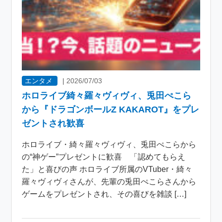
エンタメ
|
2026/07/03
ホロライブ綺々羅々ヴィヴィ、兎田ぺこら
から『ドラゴンボールZ KAKAROT』をプレ
ゼントされ歓喜
ホロライブ・綺々羅々ヴィヴィ、兎田ぺこらから
の“神ゲー”プレゼントに歓喜 「認めてもらえ
た」と喜びの声 ホロライブ所属のVTuber・綺々
羅々ヴィヴィさんが、先輩の兎田ぺこらさんから
ゲームをプレゼントされ、その喜びを雑談 […]