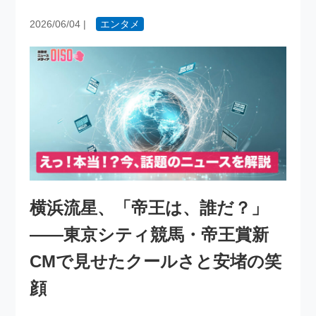
2026/06/04
|
エンタメ
横浜流星、「帝王は、誰だ？」
——東京シティ競馬・帝王賞新
CMで見せたクールさと安堵の笑
顔