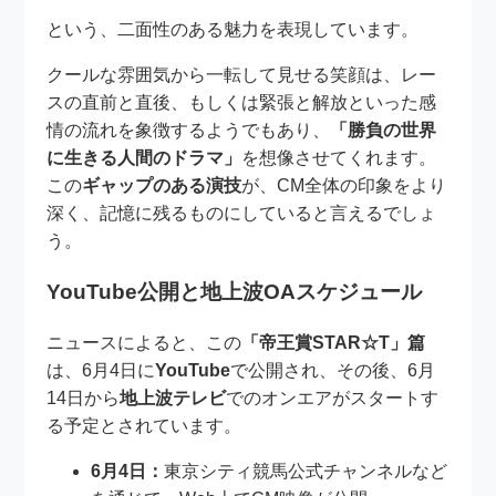
という、二面性のある魅力を表現しています。
クールな雰囲気から一転して見せる笑顔は、レー
スの直前と直後、もしくは緊張と解放といった感
情の流れを象徴するようでもあり、
「勝負の世界
に生きる人間のドラマ」
を想像させてくれます。
この
ギャップのある演技
が、CM全体の印象をより
深く、記憶に残るものにしていると言えるでしょ
う。
YouTube公開と地上波OAスケジュール
ニュースによると、この
「帝王賞STAR☆T」篇
は、6月4日に
YouTube
で公開され、その後、6月
14日から
地上波テレビ
でのオンエアがスタートす
る予定とされています。
6月4日：
東京シティ競馬公式チャンネルなど