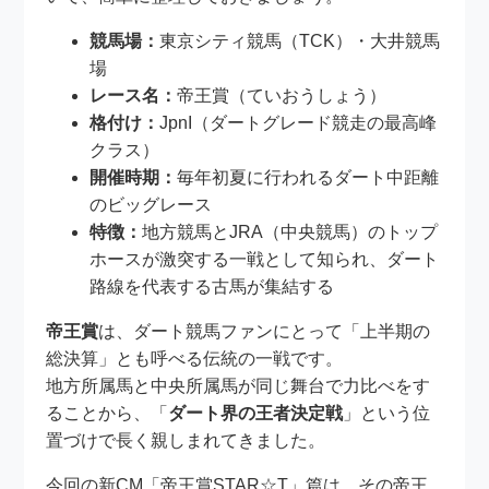
競馬場：
東京シティ競馬（TCK）・大井競馬
場
レース名：
帝王賞（ていおうしょう）
格付け：
JpnI（ダートグレード競走の最高峰
クラス）
開催時期：
毎年初夏に行われるダート中距離
のビッグレース
特徴：
地方競馬とJRA（中央競馬）のトップ
ホースが激突する一戦として知られ、ダート
路線を代表する古馬が集結する
帝王賞
は、ダート競馬ファンにとって「上半期の
総決算」とも呼べる伝統の一戦です。
地方所属馬と中央所属馬が同じ舞台で力比べをす
ることから、「
ダート界の王者決定戦
」という位
置づけで長く親しまれてきました。
今回の新CM「帝王賞STAR☆T」篇は、その帝王