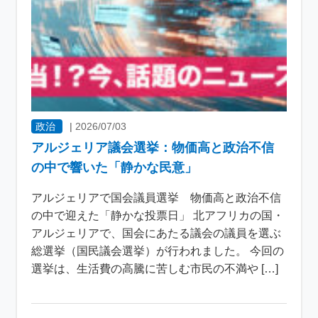
政治
|
2026/07/03
アルジェリア議会選挙：物価高と政治不信
の中で響いた「静かな民意」
アルジェリアで国会議員選挙 物価高と政治不信
の中で迎えた「静かな投票日」 北アフリカの国・
アルジェリアで、国会にあたる議会の議員を選ぶ
総選挙（国民議会選挙）が行われました。 今回の
選挙は、生活費の高騰に苦しむ市民の不満や […]