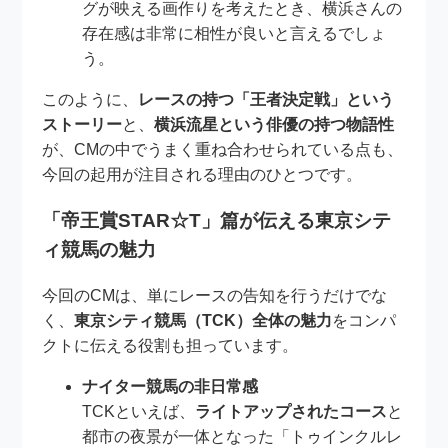
グが映える画作りを考えたとき、横浜さんの
存在感は非常に相性が良いと言えるでしょ
う。
このように、
レースの持つ「王者決定戦」という
ストーリー
と、
横浜流星という俳優の持つ物語性
が、CMの中でうまく重ね合わせられている点も、
今回の起用が注目される理由のひとつです。
「帝王賞STAR☆T」篇が伝える東京シテ
ィ競馬の魅力
今回のCMは、単にレースの告知を行うだけでな
く、
東京シティ競馬（TCK）全体の魅力
をコンパ
クトに伝える役割も担っています。
ナイター競馬の非日常感
TCKといえば、
ライトアップされたコース
と
都市の夜景が一体となった「トゥインクルレ