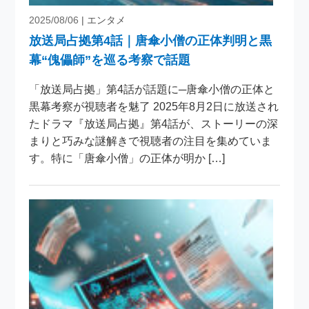
2025/08/06
| エンタメ
放送局占拠第4話｜唐傘小僧の正体判明と黒
幕“傀儡師”を巡る考察で話題
「放送局占拠」第4話が話題に─唐傘小僧の正体と
黒幕考察が視聴者を魅了 2025年8月2日に放送され
たドラマ『放送局占拠』第4話が、ストーリーの深
まりと巧みな謎解きで視聴者の注目を集めていま
す。特に「唐傘小僧」の正体が明か […]