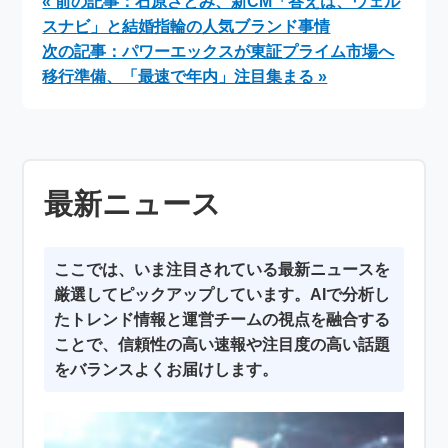
« 前の記事：石原さとみ、新CM「答えは、ウェル
全33種をランダムプ
ライブ2026」開催決
スナビ」と結婚指輪の人気ブランド事情
リント
定！
次の記事：パワーエックスが東証プライム市場へ
移行準備、「最速で年内」注目集まる »
最新ニュース
ここでは、いま注目されている最新ニュースを
厳選してピックアップしています。AIで分析し
たトレンド情報と運営チームの視点を融合する
ことで、信頼性の高い速報や注目度の高い話題
をバランスよくお届けします。