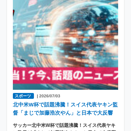
スポーツ
|
2026/07/03
北中米W杯で話題沸騰！スイス代表ヤキン監
督「まじで加藤浩次やん」と日本で大反響
サッカー北中米W杯で話題沸騰！スイス代表ヤキ