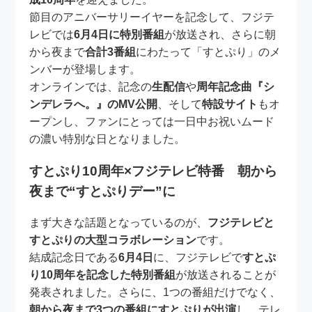
節目のアニバーサリーイヤーを記念して、フジテ
レビでは
6月4日に特別番組
が放送され、さらに朝
から夜まで
合計3番組
にわたって「すとぷり」のメ
ンバーが登場します。
オンラインでは、記念の
生配信
や
周年記念曲『シ
ンデレラへ。』のMV公開
、そして
特設サイト
もオ
ープンし、ファンにとっては一日中お祝いムード
の濃い特別な日となりました。
すとぷり10周年×フジテレビ特番 朝から
夜まで“すとぷりデー”に
まず大きな話題となっているのが、
フジテレビと
すとぷりの大型コラボレーション
です。
結成記念日である
6月4日
に、フジテレビで
すとぷ
り10周年を記念した特別番組
が放送されることが
発表されました。さらに、1つの番組だけでなく、
朝から夜まで3つの番組にすとぷりが出演
し、テレ