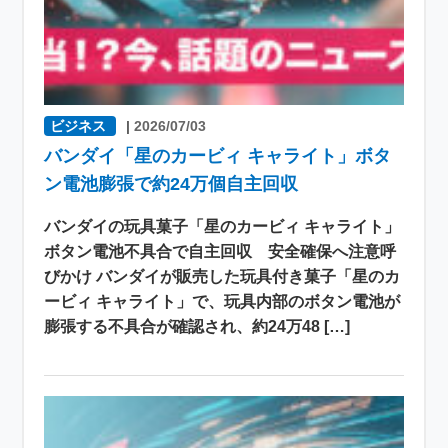
ビジネス
|
2026/07/03
バンダイ「星のカービィ キャライト」ボタ
ン電池膨張で約24万個自主回収
バンダイの玩具菓子「星のカービィ キャライト」
ボタン電池不具合で自主回収 安全確保へ注意呼
びかけ バンダイが販売した玩具付き菓子「星のカ
ービィ キャライト」で、玩具内部のボタン電池が
膨張する不具合が確認され、約24万48 […]