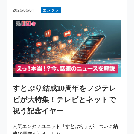
2026/06/04
|
エンタメ
すとぷり結成10周年をフジテレ
ビが大特集！テレビとネットで
祝う記念イヤー
人気エンタメユニット
「すとぷり」
が、ついに
結
成10周年
を迎えました。