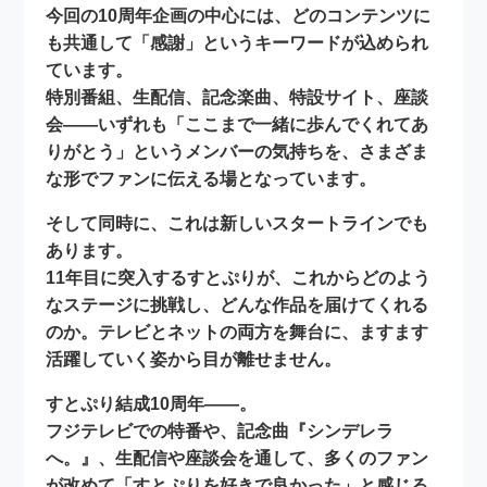
今回の10周年企画の中心には、どのコンテンツに
も共通して
「感謝」
というキーワードが込められ
ています。
特別番組、生配信、記念楽曲、特設サイト、座談
会――いずれも「ここまで一緒に歩んでくれてあ
りがとう」というメンバーの気持ちを、さまざま
な形でファンに伝える場となっています。
そして同時に、これは
新しいスタートライン
でも
あります。
11年目に突入するすとぷりが、これからどのよう
なステージに挑戦し、どんな作品を届けてくれる
のか。テレビとネットの両方を舞台に、ますます
活躍していく姿から目が離せません。
すとぷり結成10周年――。
フジテレビでの特番や、記念曲『シンデレラ
へ。』、生配信や座談会を通して、多くのファン
が改めて「すとぷりを好きで良かった」と感じる