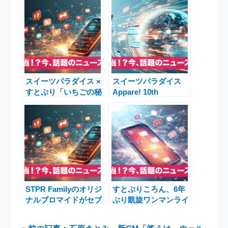
スイーツパラダイス ×
スイーツパラダイス
すとぷり「いちごの秘
Appare! 10th
密計画」オリジナル苺
Anniversary Cafeと
『すとぷり』数量限定
すとぷりいちごCafe
販売開始
開催決定！オリジナル
苺『すとぷり』コラボ
メニュー登場
STPR Familyのオリジ
すとぷりころん、6年
ナルブロマイドがセブ
ぶり凱旋ワンマンライ
ン‐イレブンに登場！
ブ！さいたまスーパー
すとぷり・騎士Xなど
アリーナで「あけおめ