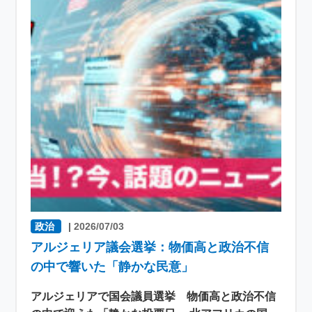
政治
|
2026/07/03
アルジェリア議会選挙：物価高と政治不信
の中で響いた「静かな民意」
アルジェリアで国会議員選挙 物価高と政治不信