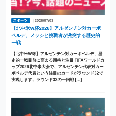
スポーツ
|
2026/07/03
【北中米W杯2026】アルゼンチン対カーボ
ベルデ、メッシと挑戦者が激突する歴史的
一戦
【北中米W杯】アルゼンチン対カーボベルデ、歴
史的一戦目前に高まる期待と注目 FIFAワールドカ
ップ2026北中米大会で、アルゼンチン代表対カー
ボベルデ代表という注目のカードがラウンド32で
実現します。ラウンド32の一回戦 […]