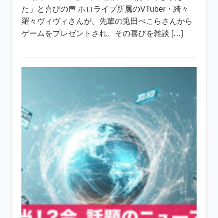
た」と喜びの声 ホロライブ所属のVTuber・綺々
羅々ヴィヴィさんが、先輩の兎田ぺこらさんから
ゲームをプレゼントされ、その喜びを雑談 […]