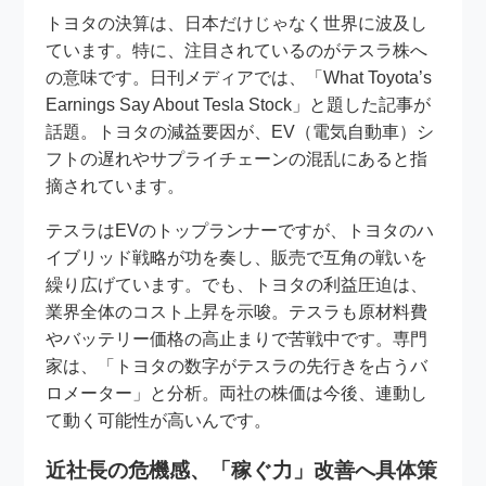
トヨタの決算は、日本だけじゃなく世界に波及し
ています。特に、注目されているのがテスラ株へ
の意味です。日刊メディアでは、「What Toyota’s
Earnings Say About Tesla Stock」と題した記事が
話題。トヨタの減益要因が、EV（電気自動車）シ
フトの遅れやサプライチェーンの混乱にあると指
摘されています。
テスラはEVのトップランナーですが、トヨタのハ
イブリッド戦略が功を奏し、販売で互角の戦いを
繰り広げています。でも、トヨタの利益圧迫は、
業界全体のコスト上昇を示唆。テスラも原材料費
やバッテリー価格の高止まりで苦戦中です。専門
家は、「トヨタの数字がテスラの先行きを占うバ
ロメーター」と分析。両社の株価は今後、連動し
て動く可能性が高いんです。
近社長の危機感、「稼ぐ力」改善へ具体策