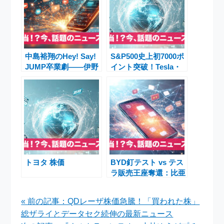
中島裕翔のHey! Say!
S&P500史上初7000ポ
JUMP卒業劇――伊野
イント突破！Tesla・
尾慧の活躍と想定外の
Meta・Microsoft決算
影響
とFOMC据え置きで市
場まちまち
トヨタ 株価
BYD釘テスト vs テス
ラ販売王座奪還：比亜
迪の革新がEV業界震
撼
« 前の記事：QDレーザ株価急騰！「買われた株」
総ザライとデータセク続伸の最新ニュース