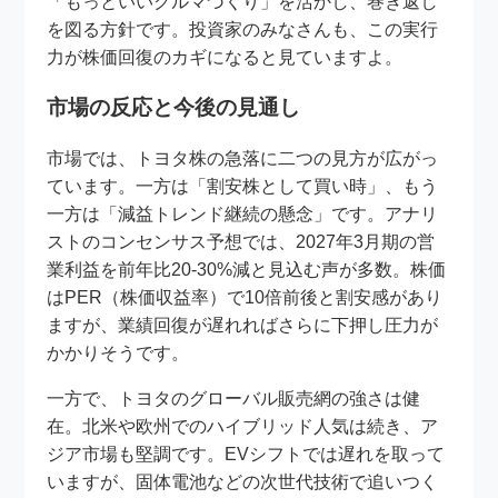
「もっといいクルマづくり」を活かし、巻き返し
を図る方針です。投資家のみなさんも、この実行
力が株価回復のカギになると見ていますよ。
市場の反応と今後の見通し
市場では、トヨタ株の急落に二つの見方が広がっ
ています。一方は「割安株として買い時」、もう
一方は「減益トレンド継続の懸念」です。アナリ
ストのコンセンサス予想では、2027年3月期の営
業利益を前年比20-30%減と見込む声が多数。株価
はPER（株価収益率）で10倍前後と割安感があり
ますが、業績回復が遅れればさらに下押し圧力が
かかりそうです。
一方で、トヨタのグローバル販売網の強さは健
在。北米や欧州でのハイブリッド人気は続き、ア
ジア市場も堅調です。EVシフトでは遅れを取って
いますが、固体電池などの次世代技術で追いつく