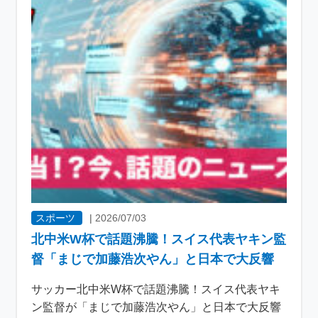
スポーツ
|
2026/07/03
北中米W杯で話題沸騰！スイス代表ヤキン監
督「まじで加藤浩次やん」と日本で大反響
サッカー北中米W杯で話題沸騰！スイス代表ヤキ
ン監督が「まじで加藤浩次やん」と日本で大反響