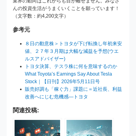
業界の動向はこれからも目が離せません。みなさ
んの投資生活がうまくいくことを願っています！
（文字数：約4,200文字）
参考元
８日の動意株＞トヨタが下げ転換し年初来安
値、２７年３月期は大幅な減益を予想(ウエ
ルスアドバイザー)
トヨタ決算、テスラ株に何を意味するのか
What Toyota’s Earnings Say About Tesla
Stock｜【日刊】2026年5月11日号
販売好調も「稼ぐ力」課題に＝近社長、利益
改善へにじむ危機感―トヨタ
関連投稿: