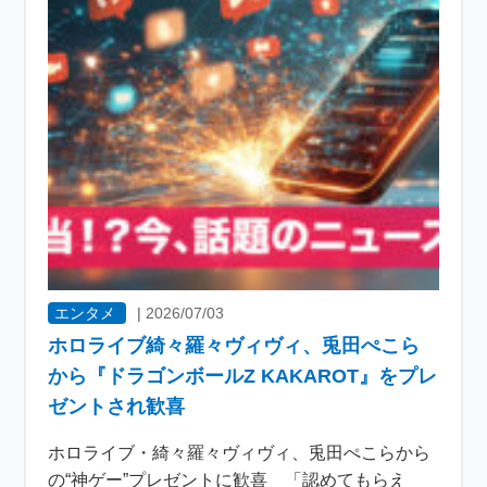
エンタメ
|
2026/07/03
ホロライブ綺々羅々ヴィヴィ、兎田ぺこら
から『ドラゴンボールZ KAKAROT』をプレ
ゼントされ歓喜
ホロライブ・綺々羅々ヴィヴィ、兎田ぺこらから
の“神ゲー”プレゼントに歓喜 「認めてもらえ