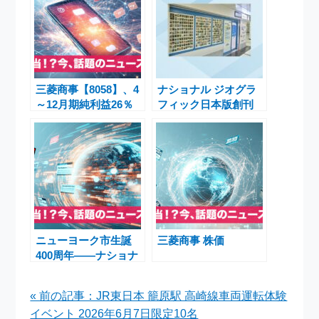
三菱商事【8058】、4
ナショナル ジオグラ
～12月期純利益26％
フィック日本版創刊
減も業績回復は順調
30周年記念特別コラ
――株価は最高値を更
ボキャンペーンの魅力
新
と内容
ニューヨーク市生誕
三菱商事 株価
400周年――ナショナ
ル ジオグラフィック
と振り返る100年の物
« 前の記事：JR東日本 籠原駅 高崎線車両運転体験
語
イベント 2026年6月7日限定10名