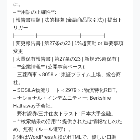
に。
– **用語の正確性**:
| 報告書種類 | 法的根拠 (金融商品取引法) | 提出ト
リガー |
|————-|————————–|————–|
| 変更報告書 | 第27条の23 | 1%超変動 or 重要事項
変更 |
| 大量保有報告書 | 第27条の23 | 新規5%超保有 |
– **企業情報** (公開事実ベース):
– 三菱商事＜8058＞: 東証プライム上場、総合商
社。
– SOSiLA物流リート＜2979＞: 物流特化REIT。
– ナショナル・インデムニティー: Berkshire
Hathaway子会社。
– 野村證券/三井住友トラスト: 日本大手金融。
– **検索結果の活用**: 提供されたは情報なしのた
め、無視（ルール遵守）。
記事はWordPress互換のHTMLで、優しい口調