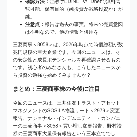
確認方法：
金融庁EDINETやTDnetで無料閲
覧可能。保有目的（純投資か戦略投資か）が
鍵。
注意点：
報告は過去の事実。将来の売買意図
は不明なので、他の情報と併用を。
三菱商事＜8058＞は、2026年時点で時価総額が数
兆円規模の巨大企業です。今回のニュースは、そ
の安定性と成長ポテンシャルを再確認させるもの
です。初心者のみなさんも、こうしたニュースか
ら投資の勉強を始めてみませんか？
まとめ：三菱商事株の今後に注目
今回のニュースは、三井住友トラスト・アセット
マネジメントのSOSiLA物流リート＜2979＞変更
報告、ナショナル・インデムニティー・カンパニ
ーの三菱商事＜8058＞買い増し変更報告、野村證
券の三菱商事大量保有報告という三本立てでし