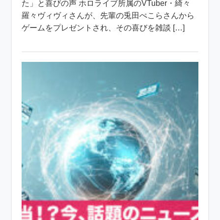
た」と喜びの声 ホロライブ所属のVTuber・綺々
羅々ヴィヴィさんが、先輩の兎田ぺこらさんから
ゲームをプレゼントされ、その喜びを雑談 […]