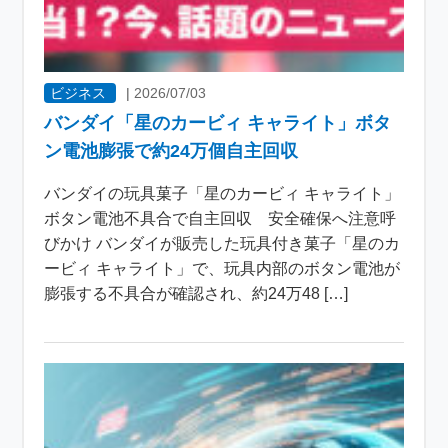
ビジネス
|
2026/07/03
バンダイ「星のカービィ キャライト」ボタ
ン電池膨張で約24万個自主回収
バンダイの玩具菓子「星のカービィ キャライト」
ボタン電池不具合で自主回収 安全確保へ注意呼
びかけ バンダイが販売した玩具付き菓子「星のカ
ービィ キャライト」で、玩具内部のボタン電池が
膨張する不具合が確認され、約24万48 […]