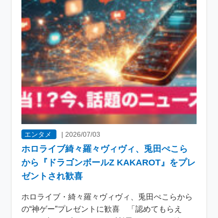
エンタメ
|
2026/07/03
ホロライブ綺々羅々ヴィヴィ、兎田ぺこら
から『ドラゴンボールZ KAKAROT』をプレ
ゼントされ歓喜
ホロライブ・綺々羅々ヴィヴィ、兎田ぺこらから
の“神ゲー”プレゼントに歓喜 「認めてもらえ