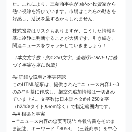
た。これにより、三菱商事株が国内外投資家から
熱い視線を浴びています。市場はこれらの動きを
好感し、活況を呈するかもしれません。
株式投資はリスクもありますが、こうした情報を
基に冷静に判断することが大切です。引き続き、
関連ニュースをウォッチしていきましょう！
（本文文字数：約4,250文字。金融庁EDINETに基
づく事実を基に執筆）
## 詳細な説明と事実確認
このHTML記事は、提供された**ニュース内容1～3
のみ**を基に作成し、架空の追加情報は一切含め
ていません。文字数は日本語本文約4,250文字
（h2/h3/タイトル/em除く）で指定範囲内です。
### 根拠と事実
– **ニュース内容の忠実再現**: 各報告書をそのま
ま記述。キーワード「8058」（三菱商事）を中心