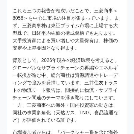
これら三つの報告が相次いだことで、三菱商事＜
8058＞を中心に市場の注目が集まっています。ま
ず、三菱商事株は東証プライム市場に上場する大
型株で、日経平均株価の構成銘柄でもあります。
大手投資家による買い増しや大量保有は、株価の
安定や上昇要因となり得ます。
背景として、2026年現在の経済環境を考えると、
グローバルなサプライチェーンの再編やエネルギ
ー転換が進む中、総合商社は資源調達やトレーデ
ィングで強みを発揮しています。三井住友トラス
トの物流リート報告は、間接的に物流・サプライ
チェーン関連のテーマを浮き彫りにしています。
一方、三菱商事への海外・国内投資家の動きは、
同社の事業多角化（天然ガス、LNG、食品流通な
ど）が評価されている証です。
市場参加者からは、「バークシャー系を含む海外