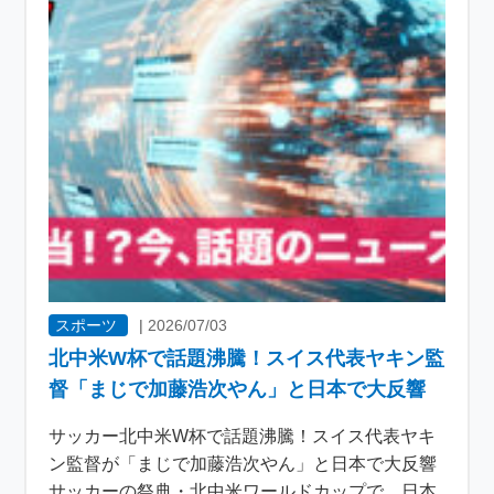
スポーツ
|
2026/07/03
北中米W杯で話題沸騰！スイス代表ヤキン監
督「まじで加藤浩次やん」と日本で大反響
サッカー北中米W杯で話題沸騰！スイス代表ヤキ
ン監督が「まじで加藤浩次やん」と日本で大反響
サッカーの祭典・北中米ワールドカップで、日本