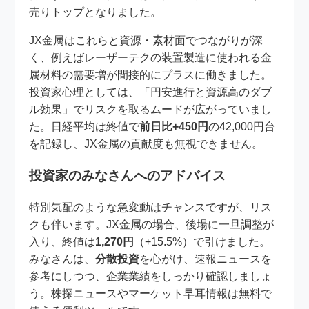
売りトップとなりました。
JX金属はこれらと資源・素材面でつながりが深
く、例えばレーザーテクの装置製造に使われる金
属材料の需要増が間接的にプラスに働きました。
投資家心理としては、「円安進行と資源高のダブ
ル効果」でリスクを取るムードが広がっていまし
た。日経平均は終値で
前日比+450円
の42,000円台
を記録し、JX金属の貢献度も無視できません。
投資家のみなさんへのアドバイス
特別気配のような急変動はチャンスですが、リス
クも伴います。JX金属の場合、後場に一旦調整が
入り、終値は
1,270円
（+15.5%）で引けました。
みなさんは、
分散投資
を心がけ、速報ニュースを
参考にしつつ、企業業績をしっかり確認しましょ
う。株探ニュースやマーケット早耳情報は無料で