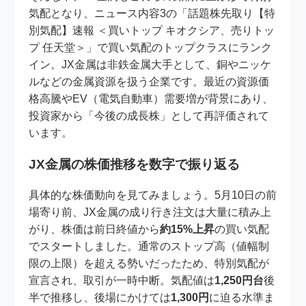
気配となり、ニュース内容3の「話題株先取り【特
別気配】速報 ＜買いトップ キオクシア、売りトッ
プ 任天堂＞」で買い気配のトップクラスにランク
イン。JX金属は非鉄金属大手として、銅やニッケ
ルなどの金属資源を扱う企業です。最近の資源価
格高騰やEV（電気自動車）需要増が背景にあり、
投資家から「今後の成長株」として再評価されて
います。
JX金属の株価推移を数字で振り返る
具体的な株価動向を見てみましょう。5月10日の前
場寄り前、JX金属の成り行き注文は大量に積み上
がり、株価は前日終値から
約15%上昇
の買い気配
でスタートしました。通常のストップ高（値幅制
限の上限）を超える勢いだったため、特別気配が
宣言され、取引が一時中断。気配値は
1,250円台
後
半で推移し、後場にかけては
1,300円
に迫る水準ま