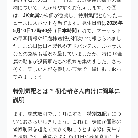
柄について、わかりやすくお伝えします。今回
は、
JX金属
の株価が急騰し、特別気配となったニ
ュースにスポットを当てます。発生日時は
2026年
5月10日17時40分（日本時間）
頃で、マーケット
の早耳情報や話題株速報が相次いで報じられまし
た。この日は日本製鉄やアドバンテス、ルネサス
などの銘柄も活況を呈していましたが、特にJX金
属の動きが投資家たちの視線を集めました。さっ
そく、詳しい内容を優しい言葉で一緒に振り返っ
てみましょう。
特別気配とは？ 初心者さん向けに簡単に
説明
まず、株式取引でよく耳にする「
特別気配
」につ
いておさらいしましょう。これは、株価が通常の
値幅制限を超えて大きく動こうとする際に発生す
る状態です。通常の取引では1日の株価変動に上