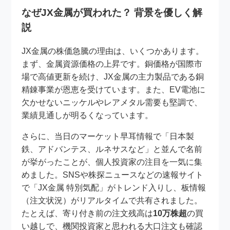
なぜJX金属が買われた？ 背景を優しく解
説
JX金属の株価急騰の理由は、いくつかあります。
まず、金属資源価格の上昇です。銅価格が国際市
場で高値更新を続け、JX金属の主力製品である銅
精錬事業が恩恵を受けています。また、EV電池に
欠かせないニッケルやレアメタル需要も堅調で、
業績見通しが明るくなっています。
さらに、当日のマーケット早耳情報で「日本製
鉄、アドバンテス、ルネサスなど」と並んで名前
が挙がったことが、個人投資家の注目を一気に集
めました。SNSや株探ニュースなどの速報サイト
で「JX金属 特別気配」がトレンド入りし、板情報
（注文状況）がリアルタイムで共有されました。
たとえば、寄り付き前の注文残高は
10万株超
の買
い越しで、機関投資家と思われる大口注文も確認