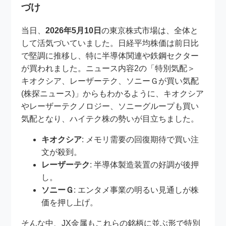
づけ
当日、
2026年5月10日
の東京株式市場は、全体と
して活気づいていました。日経平均株価は前日比
で堅調に推移し、特に半導体関連や鉄鋼セクター
が買われました。ニュース内容2の「特別気配＞
キオクシア、レーザーテク、ソニーＧが買い気配
(株探ニュース)」からもわかるように、キオクシア
やレーザーテクノロジー、ソニーグループも買い
気配となり、ハイテク株の勢いが目立ちました。
キオクシア
: メモリ需要の回復期待で買い注
文が殺到。
レーザーテク
: 半導体製造装置の好調が後押
し。
ソニーＧ
: エンタメ事業の明るい見通しが株
価を押し上げ。
そんな中、JX金属もこれらの銘柄に並ぶ形で特別