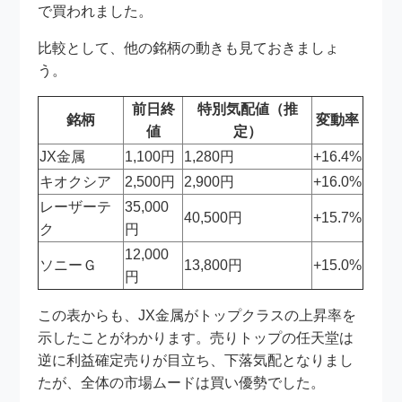
で買われました。
比較として、他の銘柄の動きも見ておきましょ
う。
前日終
特別気配値（推
銘柄
変動率
値
定）
JX金属
1,100円
1,280円
+16.4%
キオクシア
2,500円
2,900円
+16.0%
レーザーテ
35,000
40,500円
+15.7%
ク
円
12,000
ソニーＧ
13,800円
+15.0%
円
この表からも、JX金属がトップクラスの上昇率を
示したことがわかります。売りトップの任天堂は
逆に利益確定売りが目立ち、下落気配となりまし
たが、全体の市場ムードは買い優勢でした。