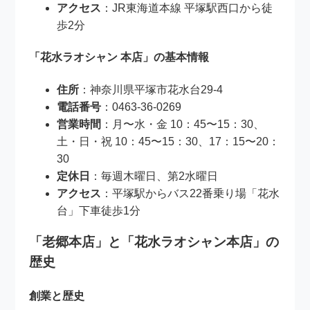
アクセス
：JR東海道本線 平塚駅西口から徒
歩2分
「花水ラオシャン 本店」の基本情報
住所
：神奈川県平塚市花水台29-4
電話番号
：0463-36-0269
営業時間
：月〜水・金 10：45〜15：30、
土・日・祝 10：45〜15：30、17：15〜20：
30
定休日
：毎週木曜日、第2水曜日
アクセス
：平塚駅からバス22番乗り場「花水
台」下車徒歩1分
「老郷本店」と「花水ラオシャン本店」の
歴史
創業と歴史