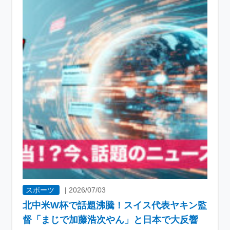
スポーツ
|
2026/07/03
北中米W杯で話題沸騰！スイス代表ヤキン監
督「まじで加藤浩次やん」と日本で大反響