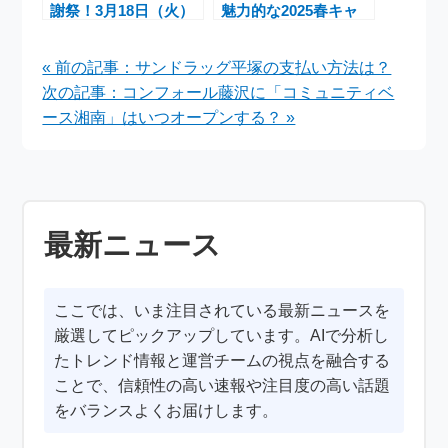
謝祭！3月18日（火）
魅力的な2025春キャ
おでん全品100円で楽
ンペーン「THE EYES
しめるチャンス
OF OLIVER」を発表
« 前の記事：サンドラッグ平塚の支払い方法は？
し、特別コレクション
次の記事：コンフォール藤沢に「コミュニティベ
を紹介
ース湘南」はいつオープンする？ »
最新ニュース
ここでは、いま注目されている最新ニュースを
厳選してピックアップしています。AIで分析し
たトレンド情報と運営チームの視点を融合する
ことで、信頼性の高い速報や注目度の高い話題
をバランスよくお届けします。