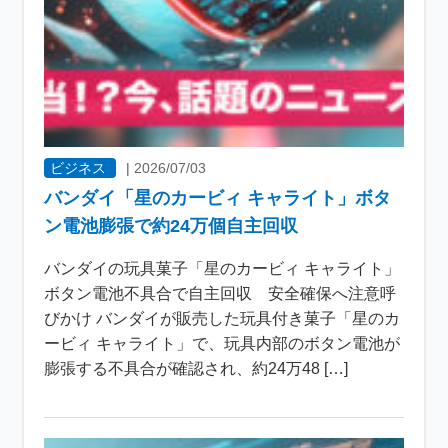
ビジネス
|
2026/07/03
バンダイ「星のカービィ キャライト」ボタ
ン電池膨張で約24万個自主回収
バンダイの玩具菓子「星のカービィ キャライト」
ボタン電池不具合で自主回収 安全確保へ注意呼
びかけ バンダイが販売した玩具付き菓子「星のカ
ービィ キャライト」で、玩具内部のボタン電池が
膨張する不具合が確認され、約24万48 […]