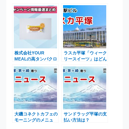
株式会社YOUR
ラスカ平塚「ウィーク
MEALの高タンパクロ
リースイーツ」はどん
ングライフパン
な内容？
「YOUR BREAD」が
マタニティフード認定
取得
大磯コネクトカフェの
サンドラッグ平塚の支
モーニングのメニュ
払い方法は？
ー、料金、営業時間