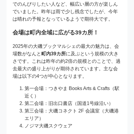
でのんびりしたい人など、幅広い層の方が楽しん
でいました。昨年は雨で少し残念でしたが、今年
は晴れの予報となっているようで期待大です。
会場は町内全域に広がる39カ所！
2025年の大磯ブックマルシェの最大の魅力は、会
場数がなんと
町内39カ所
に及ぶという規模の大き
さです。これは昨年の約2倍の規模とのことで、過
去最大の盛り上がりが期待されています。主な会
場は以下の4つが中心となります。
第一会場：つきやま Books Arts & Crafts（駅
近く）
第二会場：旧出口書店（国道1号線沿い）
第三会場：大磯コネクト 2F 会議室（大磯港
エリア）
ノジマ大磯スクウェア