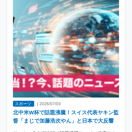
スポーツ
|
2026/07/03
北中米W杯で話題沸騰！スイス代表ヤキン監
督「まじで加藤浩次やん」と日本で大反響