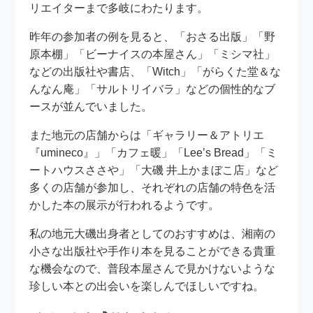
リエイターまで多岐にわたります。
昨年の参加者の例を見ると、「おさる出版」「野
原本棚」「ビーナイスの本屋さん」「ミシマ社」
などの出版社や書店、「Witch」「がらくた堂＆な
んなん庵」「サルトリイバラ」などの個性的なブ
ースが並んでいました。
また地元の店舗からは「ギャラリー＆アトリエ
『umineco』」「カフェ暖」「Lee’s Bread」「ミ
ートハウスささや」「大磯 井上かまぼこ店」など
多くの店舗が参加し、それぞれの店舗の特色を活
かした本の展示が行われるようです。
私の地元大磯出身者としてのおすすめは、湘南の
小さな出版社や手作り本を見ることができる貴重
な機会なので、普段本屋さんで見かけないような
珍しい本との出会いを楽しんでほしいですね。