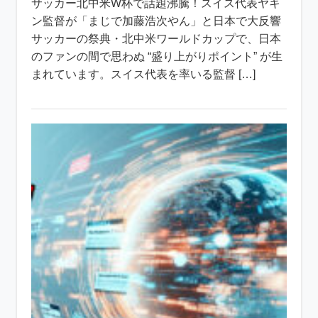
サッカー北中米W杯で話題沸騰！スイス代表ヤキ
ン監督が「まじで加藤浩次やん」と日本で大反響
サッカーの祭典・北中米ワールドカップで、日本
のファンの間で思わぬ “盛り上がりポイント” が生
まれています。スイス代表を率いる監督 […]