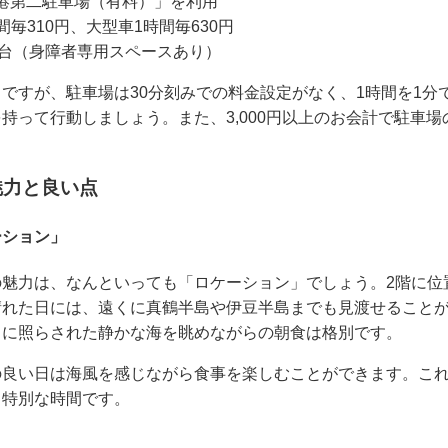
港第二駐車場（有料）」を利用
毎310円、大型車1時間毎630円
0台（身障者専用スペースあり）
ですが、駐車場は30分刻みでの料金設定がなく、1時間を1分
持って行動しましょう。また、3,000円以上のお会計で駐車
魅力と良い点
ーション」
の魅力は、なんといっても「ロケーション」でしょう。2階に位
晴れた日には、遠くに真鶴半島や伊豆半島までも見渡せること
日に照らされた静かな海を眺めながらの朝食は格別です。
の良い日は海風を感じながら食事を楽しむことができます。こ
る特別な時間です。