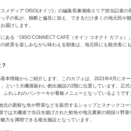
スメディア OISO(オイソ)」の編集長兼湘南エリア担当記者
南っ子の私が、独断と偏見に加え、できるだけ多くの地元民や
をお届けします。
ある「OISO CONNECT CAFÉ（オイソ コネクト カフ
港の絶景を楽しみながら味わえる朝食は、地元民にも観光客に
は？
基本情報からご紹介します。このカフェは、2021年4月にオープ
）」という大磯港賑わい創出施設の2階に位置しています。正式名称は
ancake」で、ふわふわのパンケーキが看板メニューとなっているようです
地元の新鮮な魚や野菜などを販売するショップとスナックコー
1階では大磯港で当日水揚げされた鮮魚や地元農家の朝採り野菜
の魅力を満喫できる複合施設となっています。