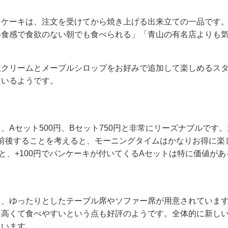
ンケーキは、注文を受けてから焼き上げる出来立ての一品です
い食感で食欲のない朝でも食べられる」「青山の有名店よりも
生クリームとメープルシロップをお好みで追加して楽しめるス
ているようです。
、Aセット500円、Bセット750円と非常にリーズナブルです
0円前後することを考えると、モーニングタイムはかなりお得に
ると、+100円でパンケーキが付いてくるAセットは特に価値が
り、ゆったりとしたテーブル席やソファー席が用意されていま
も高くて食べやすいという点も好評のようです。全体的に新し
ています。