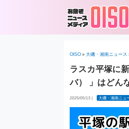
OISO
»
大磯・湘南ニュース
ラスカ平塚に新規
バ） 」はどん
2025/05/13
|
大磯・湘南ニュ