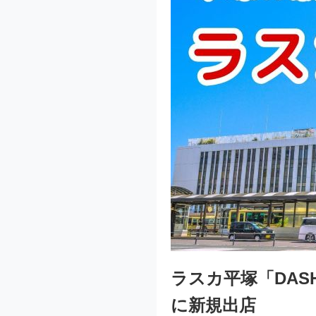
ラスカ平塚「DASH
に新規出店