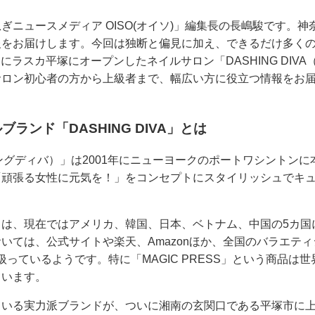
ぎニュースメディア OISO(オイソ)」編集長の長嶋駿です。
報をお届けします。今回は独断と偏見に加え、できるだけ多く
1日にラスカ平塚にオープンしたネイルサロン「DASHING DI
サロン初心者の方から上級者まで、幅広い方に役立つ情報をお
ランド「DASHING DIVA」とは
ダッシングディバ）」は2001年にニューヨークのポートワシント
「頑張る女性に元気を！」をコンセプトにスタイリッシュでキ
ドは、現在ではアメリカ、韓国、日本、ベトナム、中国の5カ国
いては、公式サイトや楽天、Amazonほか、全国のバラエテ
扱っているようです。特に「MAGIC PRESS」という商品は世
ています。
ている実力派ブランドが、ついに湘南の玄関口である平塚市に