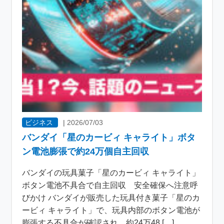
ビジネス
|
2026/07/03
バンダイ「星のカービィ キャライト」ボタ
ン電池膨張で約24万個自主回収
バンダイの玩具菓子「星のカービィ キャライト」
ボタン電池不具合で自主回収 安全確保へ注意呼
びかけ バンダイが販売した玩具付き菓子「星のカ
ービィ キャライト」で、玩具内部のボタン電池が
膨張する不具合が確認され、約24万48 […]