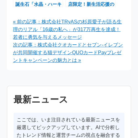
誕生石「水晶・ハーキ
店限定！新生活応援の
マーダイヤモンド・イ
水晶とフローライトの
ンカローズ」アクセサ
浄化グッズプレゼント
« 前の記事：株式会社TRyASの杉原愛子が語る生
リーが当たる特別キャ
キャンペーン
理のリアル「16歳の私へ」が317万再生を達成！
ンペーン
若者に勇気を与えるメッセージ
次の記事：株式会社クオカードとセブン-イレブン
が共同開催する猫デザインQUOカードPayプレゼ
ントキャンペーンの魅力とは »
最新ニュース
ここでは、いま注目されている最新ニュースを
厳選してピックアップしています。AIで分析し
たトレンド情報と運営チームの視点を融合する